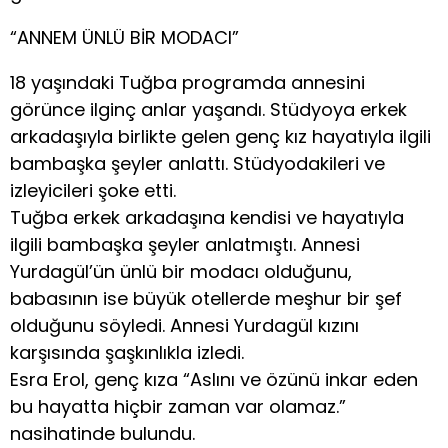
“ANNEM ÜNLÜ BİR MODACI”
18 yaşındaki Tuğba programda annesini
görünce ilginç anlar yaşandı. Stüdyoya erkek
arkadaşıyla birlikte gelen genç kız hayatıyla ilgili
bambaşka şeyler anlattı. Stüdyodakileri ve
izleyicileri şoke etti.
Tuğba erkek arkadaşına kendisi ve hayatıyla
ilgili bambaşka şeyler anlatmıştı. Annesi
Yurdagül’ün ünlü bir modacı olduğunu,
babasının ise büyük otellerde meşhur bir şef
olduğunu söyledi. Annesi Yurdagül kızını
karşısında şaşkınlıkla izledi.
Esra Erol, genç kıza “Aslını ve özünü inkar eden
bu hayatta hiçbir zaman var olamaz.”
nasihatinde bulundu.