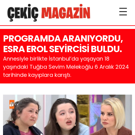
PROGRAMDA ARANIYORDU,
ESRA EROL SEYİRCİSİ BULDU.
Annesiyle birlikte İstanbul’da yaşayan 18
yaşındaki Tuğba Sevim Melekoğlu 6 Aralık 2024
tarihinde kayıplara karıştı.