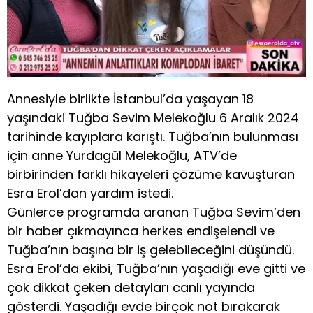
Annesiyle birlikte İstanbul’da yaşayan 18
yaşındaki Tuğba Sevim Melekoğlu 6 Aralık 2024
tarihinde kayıplara karıştı. Tuğba’nın bulunması
için anne Yurdagül Melekoğlu, ATV’de
birbirinden farklı hikayeleri çözüme kavuşturan
Esra Erol’dan yardım istedi.
Günlerce programda aranan Tuğba Sevim’den
bir haber çıkmayınca herkes endişelendi ve
Tuğba’nın başına bir iş gelebileceğini düşündü.
Esra Erol’da ekibi, Tuğba’nın yaşadığı eve gitti ve
çok dikkat çeken detayları canlı yayında
gösterdi. Yaşadığı evde birçok not bırakarak