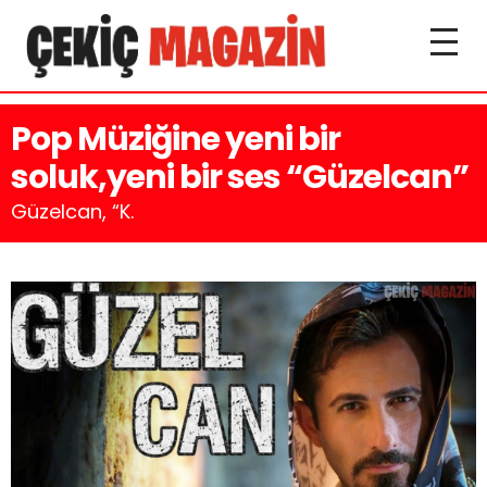
Pop Müziğine yeni bir
soluk,yeni bir ses “Güzelcan”
Güzelcan, “K.