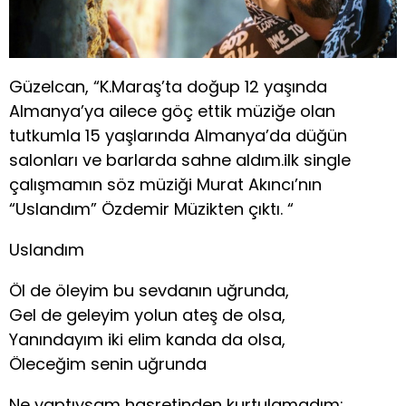
Güzelcan, “K.Maraş’ta doğup 12 yaşında
Almanya’ya ailece göç ettik müziğe olan
tutkumla 15 yaşlarında Almanya’da düğün
salonları ve barlarda sahne aldım.ilk single
çalışmamın söz müziği Murat Akıncı’nın
“Uslandım” Özdemir Müzikten çıktı. “
Uslandım
Öl de öleyim bu sevdanın uğrunda,
Gel de geleyim yolun ateş de olsa,
Yanındayım iki elim kanda da olsa,
Öleceğim senin uğrunda
Ne yaptıysam hasretinden kurtulamadım;