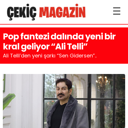
Pop fantezi dalında yeni bir
kral geliyor “Ali Telli”
Ali Telli’den yeni şarkı “Sen Gidersen”..