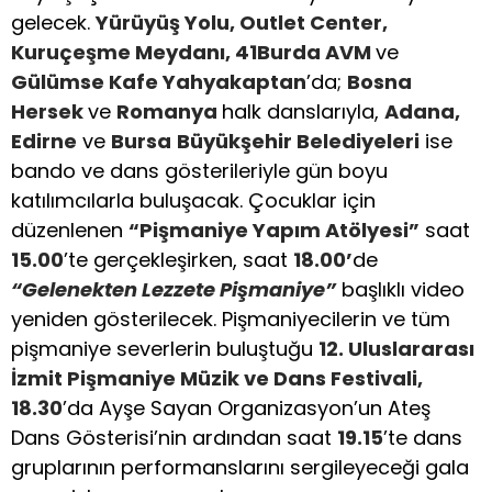
gelecek.
Yürüyüş Yolu, Outlet Center,
Kuruçeşme Meydanı, 41Burda AVM
ve
Gülümse Kafe Yahyakaptan
’da;
Bosna
Hersek
ve
Romanya
halk danslarıyla,
Adana,
Edirne
ve
Bursa
Büyükşehir Belediyeleri
ise
bando ve dans gösterileriyle gün boyu
katılımcılarla buluşacak. Çocuklar için
düzenlenen
“
Pişmaniye Yapım Atölyesi
”
saat
15.00
’te gerçekleşirken, saat
18.00’
de
“
Gelenekten Lezzete Pişmaniye”
başlıklı video
yeniden gösterilecek. Pişmaniyecilerin ve tüm
pişmaniye severlerin buluştuğu
12. Uluslararası
İzmit Pişmaniye Müzik ve Dans Festivali,
18.30
’da Ayşe Sayan Organizasyon’un Ateş
Dans Gösterisi’nin ardından saat
19.15
’te dans
gruplarının performanslarını sergileyeceği gala