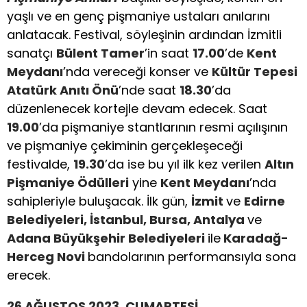
yaşlı ve en genç pişmaniye ustaları anılarını
anlatacak. Festival, söyleşinin ardından İzmitli
sanatçı
Bülent Tamer
’in saat
17.00
’de
Kent
Meydanı
’nda vereceği konser ve
Kültür Tepesi
Atatürk Anıtı Önü
’nde saat
18.30
’da
düzenlenecek kortejle devam edecek. Saat
19.00
’da pişmaniye stantlarının resmi açılışının
ve pişmaniye çekiminin gerçekleşeceği
festivalde,
19.30
’da ise bu yıl ilk kez verilen
Altın
Pişmaniye Ödülleri
yine
Kent Meydanı
’nda
sahipleriyle buluşacak. İlk gün,
İzmit
ve
Edirne
Belediyeleri, İstanbul, Bursa, Antalya
ve
Adana Büyükşehir Belediyeleri
ile
Karadağ-
Herceg Novi
bandolarının performansıyla sona
erecek.
26 AĞUSTOS 2023, CUMARTESİ