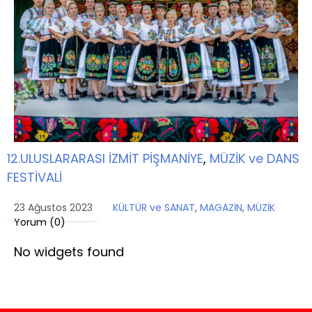
12.ULUSLARARASI İZMİT PİŞMANİYE
,
MÜZİK ve DANS
FESTİVALİ
23 Ağustos 2023
KÜLTÜR ve SANAT
,
MAGAZİN
,
MÜZİK
Yorum (
0
)
No widgets found