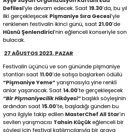
Ayşe Sayan Organizasyon Kaftanı Eda
Defilesi
’yle devam edecek. Saat
19.30
’da, bu yıl
ilki gerçekleşecek
Pişmaniye Sıra Gecesi
’yle
renklenen festivalin ikinci günü, saat
21.00
’de
Hüsnü Şenlendirici
’nin eğlenceli konseriyle son
bulacak.
27 AĞUSTOS 2023, PAZAR
Festivalin üçüncü ve son gününde pişmaniye
stantları saat
11.00
’de satışa başlarken ödüllü
“Pişmaniye Yeme”
yarışmasıyla yine renkli
anlar yaşanacak. Saat
14.00
’te gerçekleşecek
“
Bir Pişmaniyecilik Hikâyesi”
başlıklı söyleşinin
ardından saat
15.00
’te, başladığı günden bu
yana ilgiyle takip edilen
MasterChef All Star
’ın
sevilen yarışmacısı
Tahsin Küçük
eğlenceli bir
söyleşi için festival katılımcılarıyla bir araya