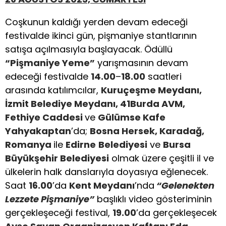
Coşkunun kaldığı yerden devam edeceği
festivalde ikinci gün, pişmaniye stantlarının
satışa açılmasıyla başlayacak. Ödüllü
“
Pişmaniye Yeme”
yarışmasının devam
edeceği festivalde
14.00
–
18.00
saatleri
arasında katılımcılar,
Kuruçeşme Meydanı,
İzmit Belediye Meydanı, 41Burda AVM,
Fethiye Caddesi
ve
Gülümse Kafe
Yahyakaptan
’da;
Bosna Hersek, Karadağ,
Romanya
ile
Edirne
Belediyesi
ve
Bursa
Büyükşehir Belediyesi
olmak üzere çeşitli il ve
ülkelerin halk danslarıyla doyasıya eğlenecek.
Saat
16.00
’da
Kent Meydanı
’nda
“
Gelenekten
Lezzete Pişmaniye”
başlıklı video gösteriminin
gerçekleşeceği festival,
19.00
’da gerçekleşecek