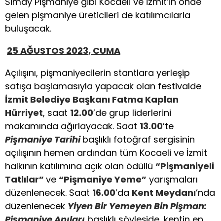
Simay Pişmaniye gibi Kocaeli ve İzmit’in önde
gelen pişmaniye üreticileri de katılımcılarla
buluşacak.
25 AĞUSTOS 2023, CUMA
Açılışını, pişmaniyecilerin stantlara yerleşip
satışa başlamasıyla yapacak olan festivalde
İzmit Belediye Başkanı Fatma Kaplan
Hürriyet
, saat
12.00
’de grup liderlerini
makamında ağırlayacak. Saat
13.00
’te
Pişmaniye Tarihi
başlıklı fotoğraf sergisinin
açılışının hemen ardından tüm Kocaeli ve İzmit
halkının katılımına açık olan ödüllü
“
Pişmaniyeli
Tatlılar”
ve
“
Pişmaniye Yeme”
yarışmaları
düzenlenecek. Saat
16.00
’da
Kent Meydanı
’nda
düzenlenecek
Yiyen Bir Yemeyen Bin Pişman:
Pişmaniye Anıları
başlıklı söyleşide, kentin en