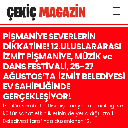
PİŞMANİYE SEVERLERİN
DİKKATİNE! 12.ULUSLARARASI
İZMİT PİŞMANİYE, MÜZİK ve
DANS FESTİVALİ, 25-27
AĞUSTOS’TA İZMİT BELEDİYESİ
EV SAHİPLİĞİNDE
GERÇEKLEŞİYOR!
İzmit’in sembol tatlısı pişmaniyenin tanıtıldığı ve
kültür sanat etkinliklerinin de yer aldığı, İzmit
Belediyesi tarafınca düzenlenen 12.