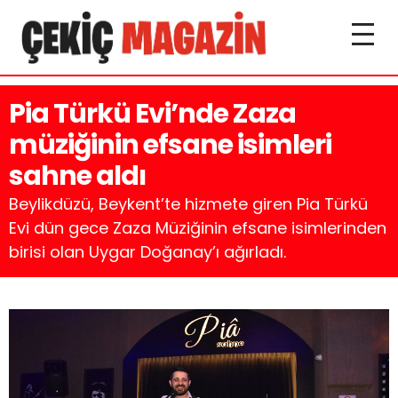
Pia Türkü Evi’nde Zaza
müziğinin efsane isimleri
sahne aldı
Beylikdüzü, Beykent’te hizmete giren Pia Türkü
Evi dün gece Zaza Müziğinin efsane isimlerinden
birisi olan Uygar Doğanay’ı ağırladı.