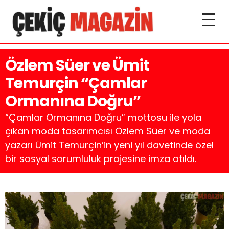
Özlem Süer ve Ümit
Temurçin “Çamlar
Ormanına Doğru”
“Çamlar Ormanına Doğru” mottosu ile yola
çıkan moda tasarımcısı Özlem Süer ve moda
yazarı Ümit Temurçin’in yeni yıl davetinde özel
bir sosyal sorumluluk projesine imza atıldı.