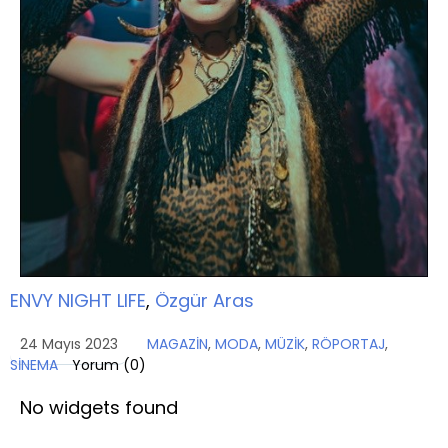
ENVY NIGHT LIFE
,
Özgür Aras
24 Mayıs 2023
MAGAZİN
,
MODA
,
MÜZİK
,
RÖPORTAJ
,
SİNEMA
Yorum (
0
)
No widgets found