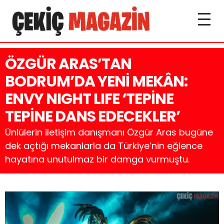
ÖZGÜR ARAS’TAN
BODRUM’DA YENİ MEKÂN:
ENVY NIGHT LIFE ‘TEPİNE
TEPİNE DANS EDECEKLER’
Ünlülerin iletişim danışmanı Özgür Aras bugüne
dek açtığı mekanlarla da Türkiye’nin eğlence
hayatına unutulmaz bir damga vurmuştu.