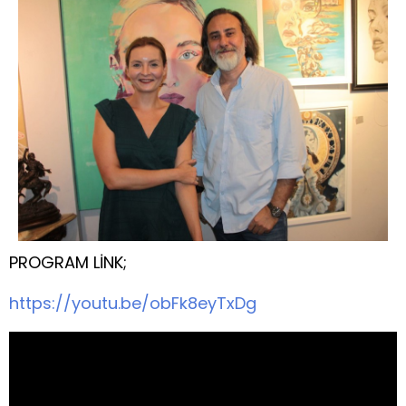
PROGRAM LİNK;
https://youtu.be/obFk8eyTxDg