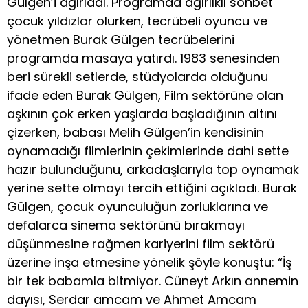
Gülgen’i ağırladı. Programda ağırlıklı sohbet
çocuk yıldızlar olurken, tecrübeli oyuncu ve
yönetmen Burak Gülgen tecrübelerini
programda masaya yatırdı. 1983 senesinden
beri sürekli setlerde, stüdyolarda olduğunu
ifade eden Burak Gülgen, Film sektörüne olan
aşkının çok erken yaşlarda başladığının altını
çizerken, babası Melih Gülgen’in kendisinin
oynamadığı filmlerinin çekimlerinde dahi sette
hazır bulunduğunu, arkadaşlarıyla top oynamak
yerine sette olmayı tercih ettiğini açıkladı. Burak
Gülgen, çocuk oyunculuğun zorluklarına ve
defalarca sinema sektörünü bırakmayı
düşünmesine rağmen kariyerini film sektörü
üzerine inşa etmesine yönelik şöyle konuştu: “İş
bir tek babamla bitmiyor. Cüneyt Arkın annemin
dayısı, Serdar amcam ve Ahmet Amcam