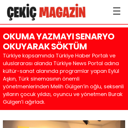
OKUMA YAZMAYI SENARYO
OKUYARAK SÖKTÜM
Türkiye kapsamında Türkiye Haber Portalı ve
uluslararası alanda Türkiye News Portal adına
kültür-sanat alanında programlar yapan Eylül
Aşkın, Türk sinemasının önemli
yönetmenlerinden Melih Gülgen’in oğlu, seksenli
yılların çocuk yıldızı, oyuncu ve yönetmen Burak
Gülgen’i ağırladı.