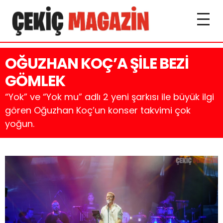
OĞUZHAN KOÇ’A ŞİLE BEZİ
GÖMLEK
“Yok” ve “Yok mu” adlı 2 yeni şarkısı ile büyük ilgi
gören Oğuzhan Koç’un konser takvimi çok
yoğun.