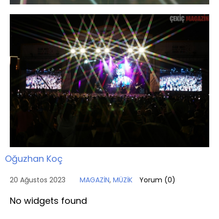
Oğuzhan Koç
20 Ağustos 2023
MAGAZİN
,
MÜZİK
Yorum (
0
)
No widgets found