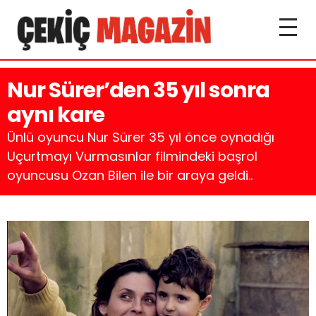
Nur Sürer’den 35 yıl sonra
aynı kare
Ünlü oyuncu Nur Sürer 35 yıl önce oynadığı
Uçurtmayı Vurmasınlar filmindeki başrol
oyuncusu Ozan Bilen ile bir araya geldi..