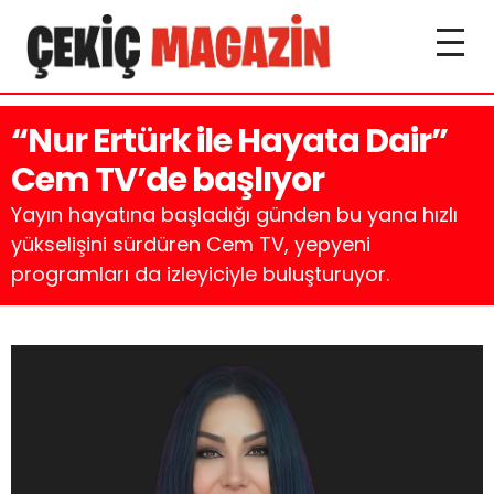
“Nur Ertürk ile Hayata Dair”
Cem TV’de başlıyor
Yayın hayatına başladığı günden bu yana hızlı
yükselişini sürdüren Cem TV, yepyeni
programları da izleyiciyle buluşturuyor.