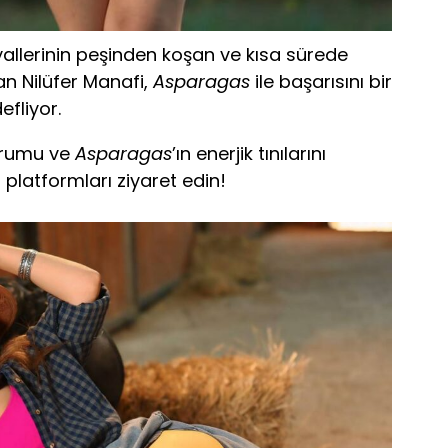
yallerinin peşinden koşan ve kısa sürede
n Nilüfer Manafi,
Asparagas
ile başarısını bir
fliyor.
yorumu ve
Asparagas
’ın enerjik tınılarını
 platformları ziyaret edin!