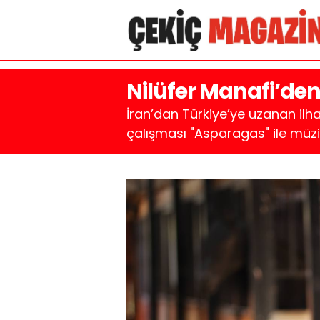
Nilüfer Manafi’den
İran’dan Türkiye’ye uzanan ilha
çalışması "Asparagas" ile müzi