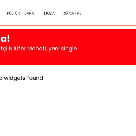
KÜLTÜR – SANAT
MODA
RÖPORTAJ
da!
çı Nilüfer Manafi, yeni single
o widgets found