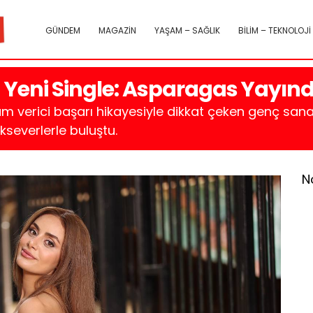
GÜNDEM
MAGAZİN
YAŞAM – SAĞLIK
BİLİM – TEKNOLOJİ
 Yeni Single: Asparagas Yayın
m verici başarı hikayesiyle dikkat çeken genç sanat
kseverlerle buluştu.
N