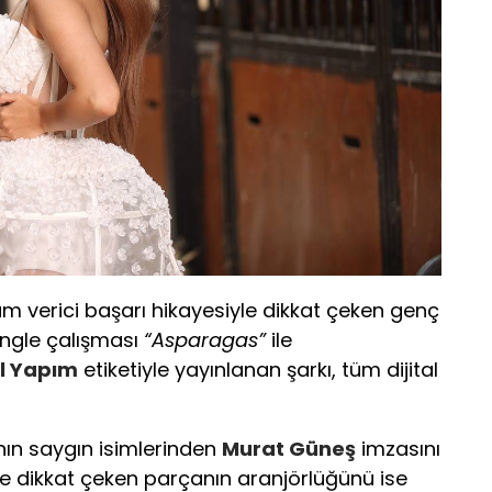
am verici başarı hikayesiyle dikkat çeken genç
single çalışması
“Asparagas”
ile
l Yapım
etiketiyle yayınlanan şarkı, tüm dijital
ının saygın isimlerinden
Murat Güneş
imzasını
le dikkat çeken parçanın aranjörlüğünü ise