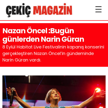
Nazan Öncel :Bugün
günlerden Narin Güran
8 Eylül Habitat Live Festivalinin kapanış konserini
gerçekleştiren Nazan Öncel’in gündeminde
Narin Güran vardı.