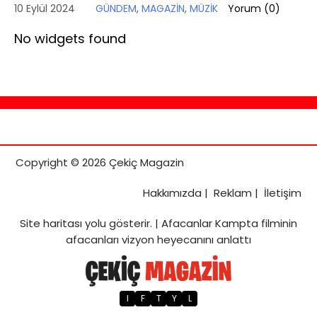
10 Eylül 2024
GÜNDEM
,
MAGAZİN
,
MÜZİK
Yorum (
0
)
No widgets found
Copyright © 2026 Çekiç Magazin
Hakkımızda
|
Reklam
|
İletişim
Site haritası
yolu gösterir. |
Afacanlar Kampta filminin
afacanları vizyon heyecanını anlattı
I
F
T
Y
L