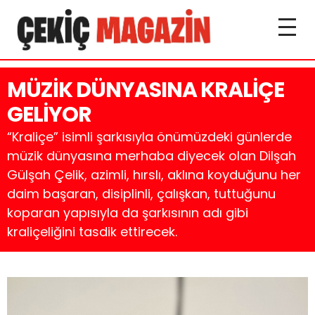
MÜZİK DÜNYASINA KRALİÇE
GELİYOR
“Kraliçe” isimli şarkısıyla önümüzdeki günlerde
müzik dünyasına merhaba diyecek olan Dilşah
Gülşah Çelik, azimli, hırslı, aklına koyduğunu her
daim başaran, disiplinli, çalışkan, tuttuğunu
koparan yapısıyla da şarkısının adı gibi
kraliçeliğini tasdik ettirecek.