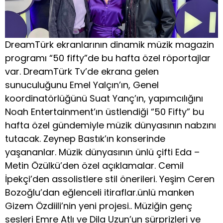
DreamTürk ekranlarının dinamik müzik magazin
programı “50 fifty”de bu hafta özel röportajlar
var. DreamTürk Tv’de ekrana gelen
sunuculuğunu Emel Yalçın’ın, Genel
koordinatörlüğünü Suat Yanç’ın, yapımcılığını
Noah Entertainment’ın üstlendiği “50 Fifty” bu
hafta özel gündemiyle müzik dünyasının nabzını
tutacak. Zeynep Bastık’ın konserinde
yaşananlar. Müzik dünyasının ünlü çifti Eda –
Metin Özülkü’den özel açıklamalar. Cemil
İpekçi’den assolistlere stil önerileri. Yeşim Ceren
Bozoğlu’dan eğlenceli itiraflar.ünlü manken
Gizem Özdiili’nin yeni projesi.. Müziğin genç
sesleri Emre Atlı ve Dila Uzun’un sürprizleri ve