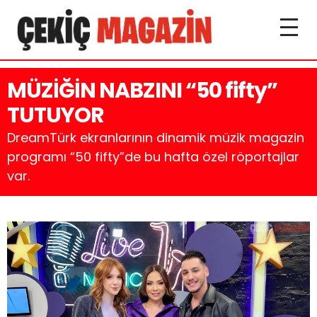
MÜZİĞİN NABZINI “50 fifty”
TUTUYOR
DreamTürk ekranlarının dinamik müzik magazin
programı “50 fifty”de bu hafta özel röportajlar
var.