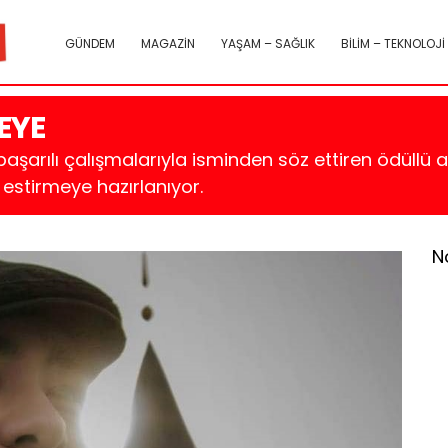
GÜNDEM
MAGAZİN
YAŞAM – SAĞLIK
BİLİM – TEKNOLOJİ
EYE
şarılı çalışmalarıyla isminden söz ettiren ödüllü 
 estirmeye hazırlanıyor.
N