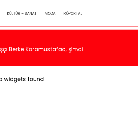
KÜLTÜR – SANAT
MODA
RÖPORTAJ
aşçı Berke Karamustafao, şimdi
o widgets found