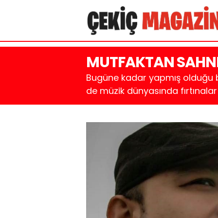
MUTFAKTAN SAHN
Bugüne kadar yapmış olduğu ba
de müzik dünyasında fırtınalar