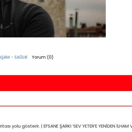
AŞAM - SAĞLIK
Yorum (
0
)
ritası
yolu gösterir. |
EFSANE ŞARKI ‘SEV YETER’E YENİDEN İLHAM 