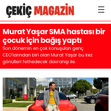
Murat Yaşar SMA hastası bir
çocuk için bağış yaptı
Son dönemin en çok konuşulan genç
CEO’larından biri olan Murat Yaşar bu kez
gönülleri fethedecek davranışı ile.