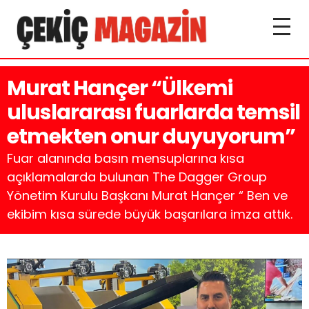
Murat Hançer “Ülkemi
uluslararası fuarlarda temsil
etmekten onur duyuyorum”
Fuar alanında basın mensuplarına kısa
açıklamalarda bulunan The Dagger Group
Yönetim Kurulu Başkanı Murat Hançer “ Ben ve
ekibim kısa sürede büyük başarılara imza attık.