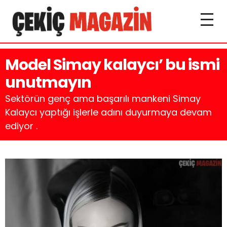
Model Simay kalaycı’ bu ismi
unutmayın
Sektörün genç ama başarılı mankeni Simay
Kalaycı yaptığı işlerle adını duyurmaya devam
ediyor .