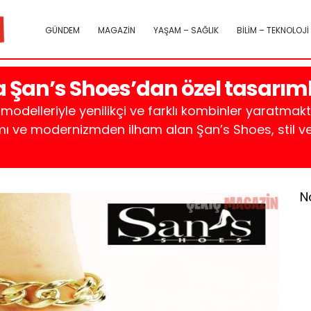
GÜNDEM
MAGAZİN
YAŞAM – SAĞLIK
BİLİM – TEKNOLOJİ
 Şan’s Shoes’dan özel tasarım
odelleriyle yenilikçi ve farklı kombinler yaratmak
ı ve modernizmden ilham alan Şan’s Shoes, stil ve
N