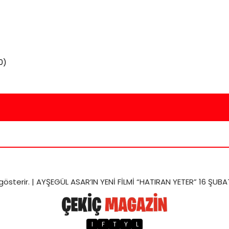
0
)
gösterir. |
AYŞEGÜL ASAR’IN YENİ FİLMİ “HATIRAN YETER” 16 ŞUB
I
F
T
Y
L