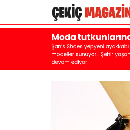
Moda tutkunlarına
Şan’s Shoes yepyeni ayakkabı m
modeller sunuyor… Şehir yaşam
devam ediyor.