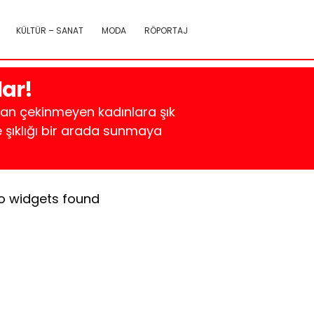
KÜLTÜR – SANAT
MODA
RÖPORTAJ
lar!
tan çekinmeyen kadınlara şık
 şıklığı bir arada sunmaya
o widgets found