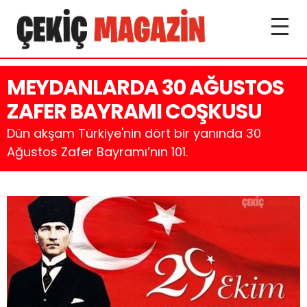
MEYDANLARDA 30 AĞUSTOS
ZAFER BAYRAMI COŞKUSU
Dün akşam Türkiye'nin dört bir yanında 30
Ağustos Zafer Bayramı’nın 101.