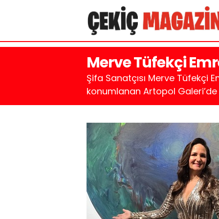
Merve Tüfekçi Emre
Şifa Sanatçısı Merve Tüfekçi Em
konumlanan Artopol Galeri’de 