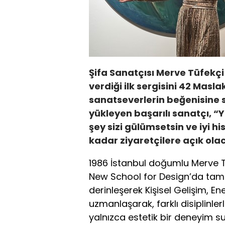
Şifa Sanatçısı Merve Tüfekçi
verdiği ilk sergisini 42 Mas
sanatseverlerin beğenisine s
yükleyen başarılı sanatçı, 
şey sizi gülümsetsin ve iyi his
kadar ziyaretçilere açık ola
1986 İstanbul doğumlu Merve T
New School for Design’da tam
derinleşerek Kişisel Gelişim, En
uzmanlaşarak, farklı disiplinler
yalnızca estetik bir deneyim s