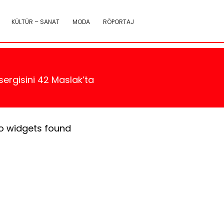
KÜLTÜR – SANAT
MODA
RÖPORTAJ
sergisini 42 Maslak’ta
o widgets found