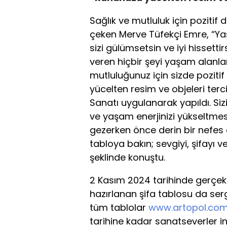
Sağlık ve mutluluk için pozitif
çeken Merve Tüfekçi Emre, “Y
sizi gülümsetsin ve iyi hissettir
veren hiçbir şeyi yaşam alanla
mutluluğunuz için sizde poziti
yücelten resim ve objeleri ter
Sanatı uygulanarak yapıldı. Si
ve yaşam enerjinizi yükseltmesi n
gezerken önce derin bir nefes 
tabloya bakın; sevgiyi, şifayı v
şeklinde konuştu.
2 Kasım 2024 tarihinde gerçekl
hazırlanan şifa tablosu da serg
tüm tablolar
www.artopol.co
tarihine kadar sanatseverler in