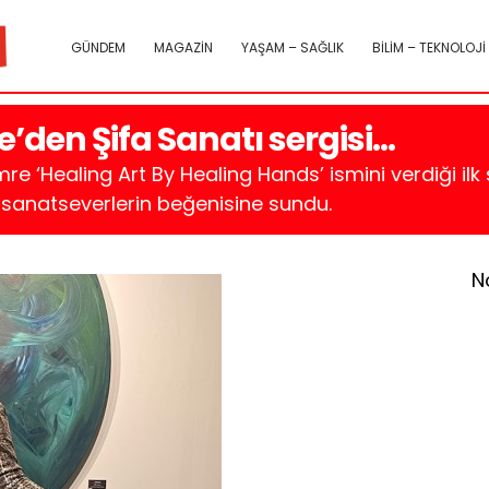
GÜNDEM
MAGAZİN
YAŞAM – SAĞLIK
BİLİM – TEKNOLOJİ
’den Şifa Sanatı sergisi…
re ‘Healing Art By Healing Hands’ ismini verdiği ilk 
sanatseverlerin beğenisine sundu.
N