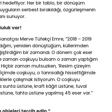
 hedefliyor. Her bir tablo, bir dönüşüm
 duyguların serbest bırakıldığı, özgürleşmenin
anı sunuyor.
uluk var!
ifa Sanatçısı Merve Tüfekçi Emre, “2018 – 2019
ğım, yeniden dönüştüğüm, küllerimden
ştirdiğim bir zamandı. O dönem çok eser
 ne zaman coşkuyu bulsam o zaman yaptığım
or. Hiçbir zaman mutsuzken, ‘Resim çizeyim
çimde coşkuyu, o tanrısallığı hissettiğimde
klerle çalışmak istiyorum. O coşkuyu
 sunta üstüne, kraft kâğıt üstüne, tuval
stüne, tahta üstüne yapılmış 45 eser var.”
objeleri tercih edin.”