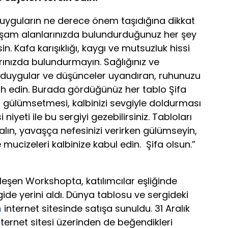
 duyguların ne derece önem taşıdığına dikkat
aşam alanlarınızda bulundurduğunuz her şey
sin. Kafa karışıklığı, kaygı ve mutsuzluk hissi
rınızda bulundurmayın. Sağlığınız ve
f duygular ve düşünceler uyandıran, ruhunuzu
cih edin. Burada gördüğünüz her tablo Şifa
zi gülümsetmesi, kalbinizi sevgiyle doldurması
iyeti ile bu sergiyi gezebilirsiniz. Tabloları
alın, yavaşça nefesinizi verirken gülümseyin,
e mucizeleri kalbinize kabul edin. Şifa olsun.”
eşen Workshopta, katılımcılar eşliğinde
ide yerini aldı. Dünya tablosu ve sergideki
m
internet sitesinde satışa sunuldu. 31 Aralık
ternet sitesi üzerinden de beğendikleri