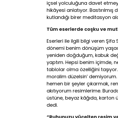
içsel yolculuğuna davet etmeyi
hikâyesi anlatıyor. Bastırılmış
kutlandığı birer meditasyon al
Tüm eserlerde coşku ve mutl
Eserleri ile ilgili bilgi veren Ş
dönemi benim dönüşüm yaşadı
yeniden doğduğum, kabuk deği
yaptım. Hepsi benim içimde,
tablolar olma özelliğini taşıy
moralim düzelsin’ demiyorum. İ
hemen bir şeyler çıkarmak, ren
akıtıyorum resimlerime. Burada
üstüne, beyaz kâğıda, karton ü
dedi.
“Ruhunuzu yücelten resim ve 