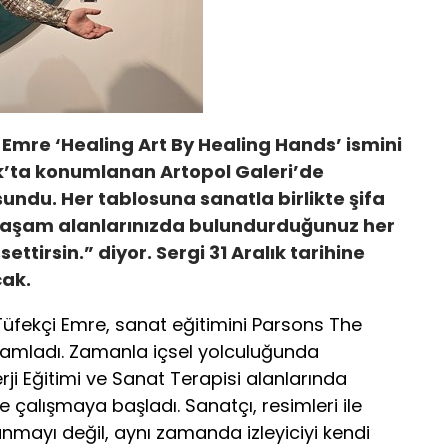
 Emre ‘Healing Art By Healing Hands’ ismini
lak’ta konumlanan Artopol Galeri’de
undu. Her tablosuna sanatla birlikte şifa
“Yaşam alanlarınızda bulundurduğunuz her
settirsin.” diyor. Sergi 31 Aralık tarihine
cak.
üfekçi Emre, sanat eğitimini Parsons The
amladı. Zamanla içsel yolculuğunda
erji Eğitimi ve Sanat Terapisi alanlarında
le çalışmaya başladı. Sanatçı, resimleri ile
unmayı değil, aynı zamanda izleyiciyi kendi