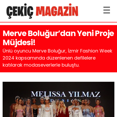
Merve Boluğur’dan Yeni Proje
Müjdesi!
Ünlü oyuncu Merve Boluğur, İzmir Fashion Week
2024 kapsamında düzenlenen defilelere
katılarak modaseverlerle buluştu.