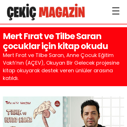
Mert Fırat ve Tilbe Saran
çocuklar için kitap okudu
Mert Fırat ve Tilbe Saran, Anne Çocuk Eğitim
Vakfı’nın (AÇEV), Okuyan Bir Gelecek projesine
kitap okuyarak destek veren ünlüler arasına
katıldı.