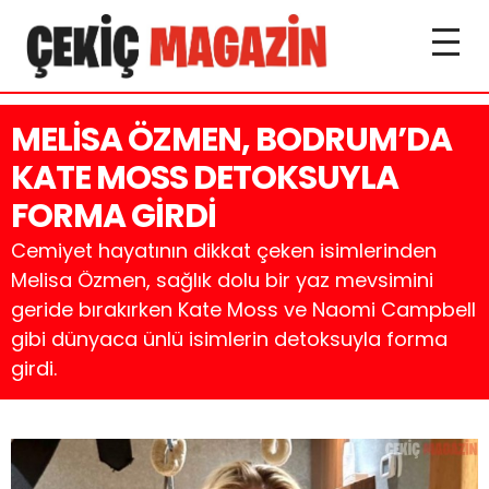
MELİSA ÖZMEN, BODRUM’DA
KATE MOSS DETOKSUYLA
FORMA GİRDİ
Cemiyet hayatının dikkat çeken isimlerinden
Melisa Özmen, sağlık dolu bir yaz mevsimini
geride bırakırken Kate Moss ve Naomi Campbell
gibi dünyaca ünlü isimlerin detoksuyla forma
girdi.