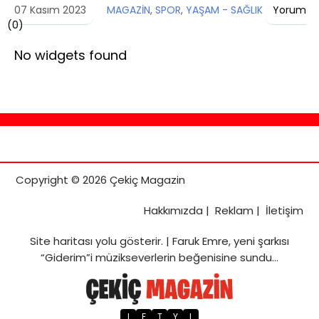
07 Kasım 2023
MAGAZİN
,
SPOR
,
YAŞAM - SAĞLIK
Yorum
(
0
)
No widgets found
Copyright © 2026 Çekiç Magazin
Hakkımızda
|
Reklam
|
İletişim
Site haritası
yolu gösterir. |
Faruk Emre, yeni şarkısı
“Giderim”i müzikseverlerin beğenisine sundu…
I
F
T
Y
L