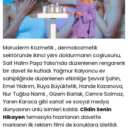
Maruderm Kozmetik , dermokozmetik
sekt
ö
ründe ikinci yılını doldurmanı
n co
şkusunu,
Sait Halim Paşa Yalısı’nda düzenlenen rengarenk
bir davet ile kutladı. Yağmur Kalyoncu ev
sahipliğinde düzenlenen etkinliğe Şevval Şahin,
Emel Yıldırım, Rüya Büyüktetik, Hande Kazanova,
Nur Tuğba Namlı , Gizem Barlak, Cemre Solmaz,
Yaren Karaca gibi sanat ve sosyal medya
dünyasının ünlü isimleri katıldı.
Cildin Senin
Hikayen
temasıyla hazırlanan davette
markanın ilk reklam filmi de konuklara izletildi.