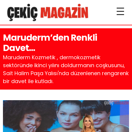
Maruderm’den Renkli
Davet…
Maruderm Kozmetik , dermokozmetik
sektöründe ikinci yılını doldurmanın coşkusunu,
Sait Halim Paşa Yalısı'nda düzenlenen rengarenk
bir davet ile kutladı.