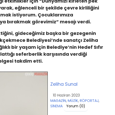
 etkinlikler için “Dünyamızı kirleten pek
ak, eğlenceli bir şekilde çevre kirliliğini
tmak istiyorum. Çocuklarımıza
ya bırakmak görevimiz” mesajı verdi.
iğini, gideceğimiz başka bir gezegenin
yükçekmece Belediyesi’nde sanatçı Zeliha
lıklı bir yaşam için Belediye’nin Hedef Sıfır
attığı seferberlik karşısında verdiği
lgesi takdim etti.
Zeliha Sunal
10 Haziran 2023
MAGAZİN
,
MÜZİK
,
RÖPORTAJ
,
SİNEMA
Yorum (
0
)