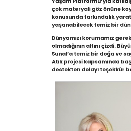
Yaşam Platformu’yla katıldığı
çok materyali göz önüne koyar
konusunda farkındalık yara
yaşanabilecek temiz bir dün
Dünyamızı korumamız gerekt
olmadığının altını çizdi. Bü
Sunal’a temiz bir doğa ve sağ
Atık projesi kapsamında başl
destekten dolayı teşekkür be