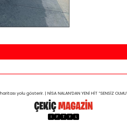
 haritası
yolu gösterir. |
NİSA NALAN’DAN YENİ HİT ”SENSİZ OLM
I
F
T
Y
L