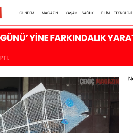
GÜNDEM
MAGAZİN
YAŞAM – SAĞLIK
BİLİM – TEKNOLOJİ
GÜNÜ’ YİNE FARKINDALIK YARAT
PTI.
N