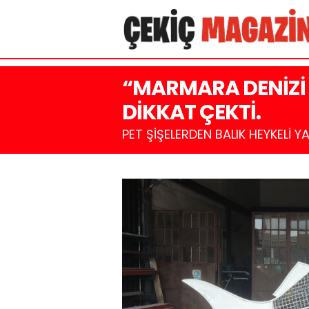
“MARMARA DENİZİ 
DİKKAT ÇEKTİ.
PET ŞİŞELERDEN BALIK HEYKELİ YA