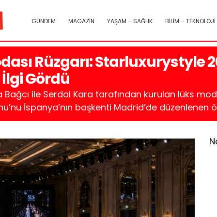
GÜNDEM
MAGAZİN
YAŞAM – SAĞLIK
BİLİM – TEKNOLOJİ
dası Rüzgarı: Starluxurystyle 
İlgi Gördü
rya Bağcı ile Serdal Kara tarafından kurulan lüks mo
’nu İspanya’nın başkenti Madrid’de düzenlenen özel 
N