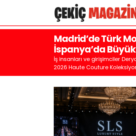
Madrid’de Türk Mo
İspanya’da Büyük 
İş insanları ve girişimciler De
2026 Haute Couture Koleksiyonu