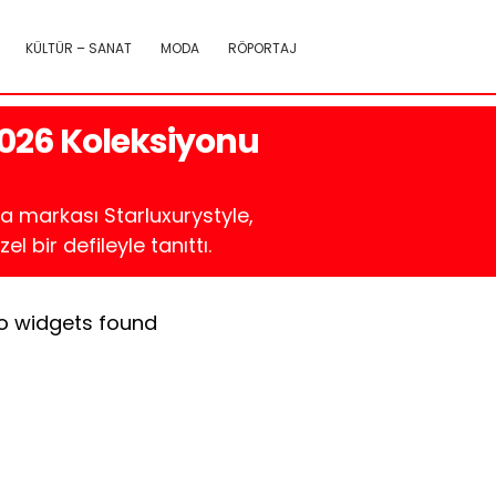
KÜLTÜR – SANAT
MODA
RÖPORTAJ
2026 Koleksiyonu
da markası Starluxurystyle,
bir defileyle tanıttı.
o widgets found