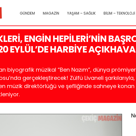
GÜNDEM
MAGAZİN
YAŞAM – SAĞLIK
BİLİM – TEKNOLOJİ
KLERİ, ENGİN HEPİLERİ’NİN BAŞR
 20 EYLÜL’DE HARBİYE AÇIKHAV
an biyografik müzikal “Ben Nazım”, dünya prömiyeri
u’nda gerçekleştirecek! Zülfü Livaneli şarkılarıyla
n müzik direktörlüğü ve şefliğinde sahneye konan 
leniyor.
N