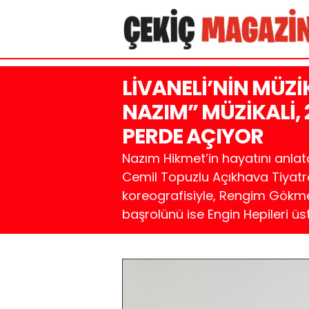
LİVANELİ’NİN MÜZİ
NAZIM” MÜZİKALİ,
PERDE AÇIYOR
Nazım Hikmet’in hayatını anlat
Cemil Topuzlu Açıkhava Tiyatros
koreografisiyle, Rengim Gökme
başrolünü ise Engin Hepileri üst