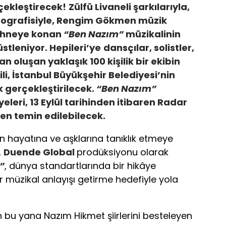
çekleştirecek!
Zülfü Livaneli şarkılarıyla,
eografisiyle, Rengim Gökmen müzik
sahneye konan
“Ben Nazım”
müzikalinin
üstleniyor. Hepileri’ye
dansçılar, solistler,
n oluşan yaklaşık 100 kişilik bir ekibin
sili, İstanbul Büyükşehir Belediyesi’nin
k gerçekleştirilecek.
“Ben Nazım”
eleri, 13 Eylül tarihinden itibaren Radar
en temin edilebilecek.
n hayatına ve aşklarına tanıklık etmeye
,
Duende Global
prodüksiyonu olarak
”
, dünya standartlarında bir hikâye
bir müzikal anlayışı getirme hedefiyle yola
n bu yana Nazım Hikmet şiirlerini besteleyen