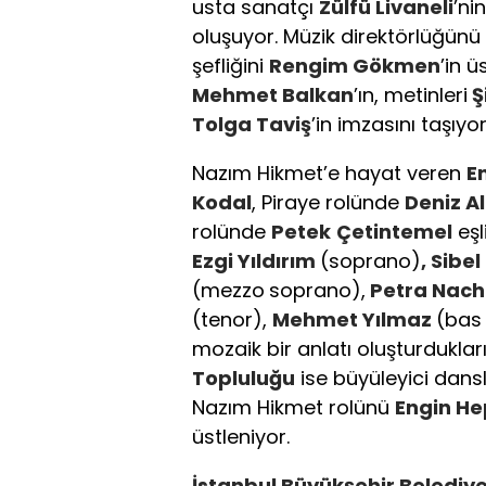
usta sanatçı
Zülfü Livaneli
’ni
oluşuyor. Müzik direktörlüğünü 
şefliğini
Rengim Gökmen
’in ü
Mehmet Balkan
’ın, metinleri
Ş
Tolga Taviş
’in imzasını taşıyor
Nazım Hikmet’e hayat veren
E
Kodal
, Piraye rolünde
Deniz A
rolünde
Petek
Çetintemel
eşl
Ezgi Yıldırım
(soprano)
, Sibe
(mezzo
soprano),
Petra Nac
(tenor),
Mehmet Yılmaz
(bas
mozaik bir anlatı oluşturdukla
Topluluğu
ise büyüleyici dansl
Nazım Hikmet rolünü
Engin Hep
üstleniyor.
İstanbul Büyükşehir Belediye