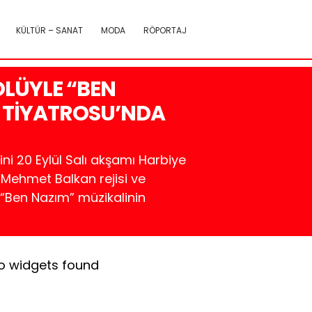
KÜLTÜR – SANAT
MODA
RÖPORTAJ
OLÜYLE “BEN
A TİYATROSU’NDA
ni 20 Eylül Salı akşamı Harbiye
, Mehmet Balkan rejisi ve
“Ben Nazım” müzikalinin
o widgets found