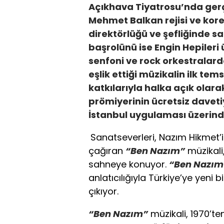
Açıkhava Tiyatrosu’nda ger
Mehmet Balkan rejisi ve kor
direktörlüğü ve şefliğinde 
başrolünü ise Engin Hepileri 
senfoni ve rock orkestralarda
eşlik ettiği müzikalin ilk tem
katkılarıyla halka açık olara
prömiyerinin ücretsiz davetiy
İstanbul uygulaması üzerind
Sanatseverleri, Nazım Hikmet’i
çağıran
“Ben Nazım”
müzikali
sahneye konuyor.
“Ben Nazım
anlatıcılığıyla Türkiye’ye yeni 
çıkıyor.
“Ben Nazım”
müzikali, 1970’te