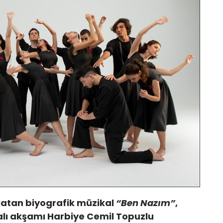
latan biyografik müzikal
“Ben Nazım”
,
alı akşamı Harbiye Cemil Topuzlu