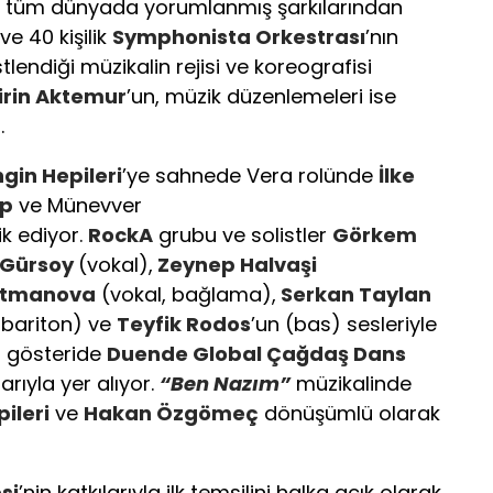
n tüm dünyada yorumlanmış şarkılarından
ve 40 kişilik
Symphonista Orkestrası
’nın
stlendiği müzikalin rejisi ve koreografisi
irin Aktemur
’un, müzik düzenlemeleri ise
.
ngin Hepileri
’ye sahnede Vera rolünde
İlke
lp
ve Münevver
ik ediyor.
RockA
grubu ve solistler
Görkem
l Gürsoy
(vokal),
Zeynep Halvaşi
htmanova
(vokal, bağlama),
Serkan Taylan
 bariton) ve
Teyfik Rodos
’un (bas) sesleriyle
rı gösteride
Duende Global Çağdaş Dans
arıyla yer alıyor.
“Ben Nazım”
müzikalinde
ileri
ve
Hakan Özgömeç
dönüşümlü olarak
si
’nin katkılarıyla ilk temsilini halka açık olarak