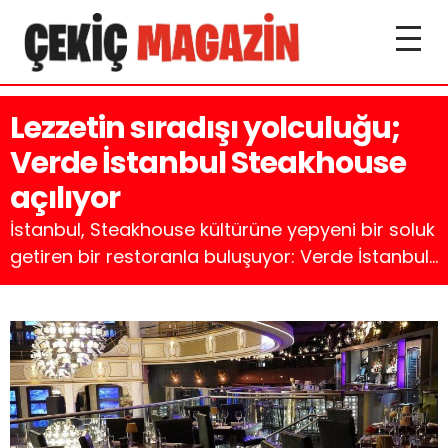
Lezzetin sıradışı yolculuğu;
Verde İstanbul Steakhouse
açılıyor
İstanbul, Steakhouse kültürüne yepyeni bir soluk
getiren bir restoranla buluşuyor: Verde İstanbul...