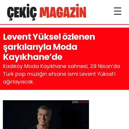
Levent Yüksel özlenen
şarkılarıyla Moda
Kayıkhane’de
Kadıköy Moda Kayıkhane sahnesi, 29 Nisan’da
Türk pop müziğin efsane ismi Levent Yüksel’i
ağırlayacak.