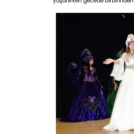
yaşanırken gecede birbirinden ü