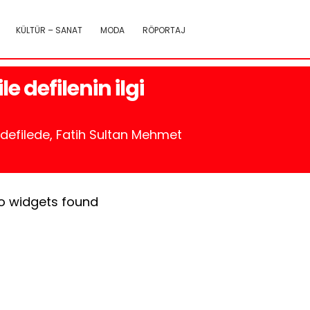
KÜLTÜR – SANAT
MODA
RÖPORTAJ
 defilenin ilgi
 defilede, Fatih Sultan Mehmet
o widgets found