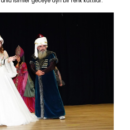
nlü isimler geceye ayrı bir renk kattılar.