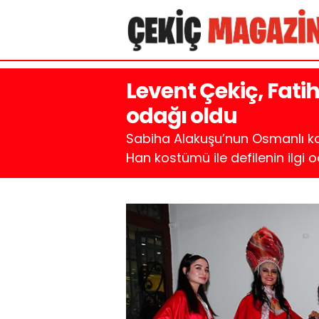
Levent Çekiç, Fati
odağı oldu
Sabiha Alakuşu’nun Osmanlı kad
Han kostümü ile defilenin ilgi od