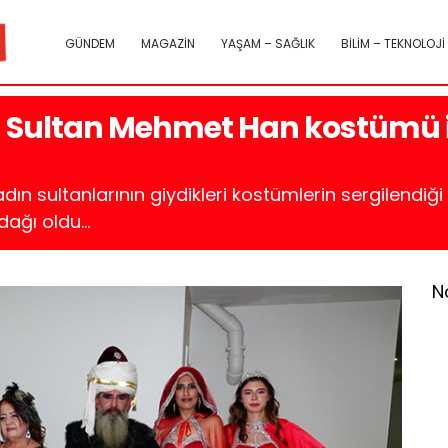
GÜNDEM
MAGAZİN
YAŞAM – SAĞLIK
BİLİM – TEKNOLOJİ
h Sultan Mehmet Han kostümü ile
ın sultanlarının giydikleri kostümlerin sergilendiği
ağı oldu...
N