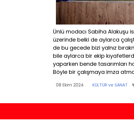
Ünlü modacı Sabiha Alakuşu is
üzerinde belki de aylarca çalış
de bu gecede bizi yalnız bırak
bile aylarca bir ekip kıyafetl
yaparken bende tasarımları hazı
Böyle bir çalışmaya imza atma
08 Ekim 2024
KÜLTÜR ve SANAT