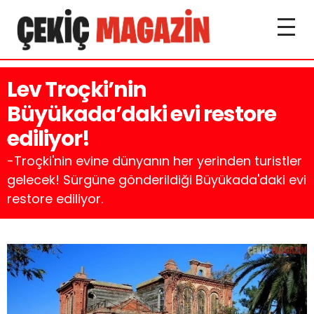
Lev Troçki’nin
Büyükada’daki evi restore
ediliyor!
-Troçki'nin evine dünyanın her yerinden turistler
gelecek! Sürgüne gönderildiği Büyükada'daki evi
restore ediliyor.