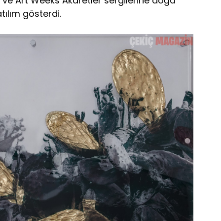
 ve Art Weeks Akaretler sergilerine doğa
katılım gösterdi.