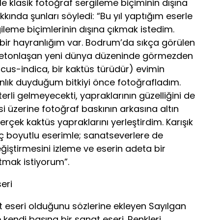
le klasik fotoğraf sergileme biçiminin dışına
akkında şunları söyledi: “Bu yıl yaptığım eserle
ileme biçimlerinin dışına çıkmak istedim.
bir hayranlığım var. Bodrum’da sıkça görülen
a betonlaşan yeni dünya düzeninde görmezden
ficus-indica, bir kaktüs türüdür) evimin
nlık duyduğum bitkiyi önce fotoğrafladım.
rli gelmeyecekti, yapraklarının güzelliğini de
si üzerine fotoğraf baskının arkasına altın
erçek kaktüs yapraklarını yerleştirdim. Karışık
ç boyutlu eserimle; sanatseverlere de
iştirmesini izleme ve eserin adeta bir
tmak istiyorum”.
eri
 eseri olduğunu sözlerine ekleyen Sayılgan
endi başına bir sanat eseri. Renkleri,