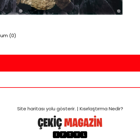
rum (
0
)
Site haritası
yolu gösterir. |
Kısırlaştırma Nedir?
I
F
T
Y
L