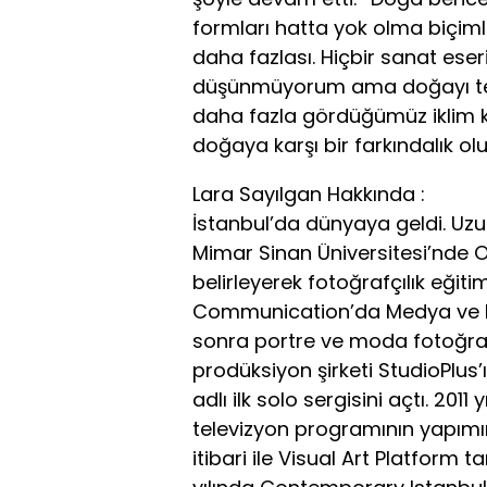
formları hatta yok olma biçiml
daha fazlası. Hiçbir sanat eser
düşünmüyorum ama doğayı tekr
daha fazla gördüğümüz iklim kr
doğaya karşı bir farkındalık oluş
Lara Sayılgan Hakkında :
İstanbul’da dünyaya geldi. Uzun
Mimar Sinan Üniversitesi’nde 
belirleyerek fotoğrafçılık eğiti
Communication’da Medya ve Fo
sonra portre ve moda fotoğrafç
prodüksiyon şirketi StudioPlus’ı
adlı ilk solo sergisini açtı. 2011
televizyon programının yapımın
itibari ile Visual Art Platform 