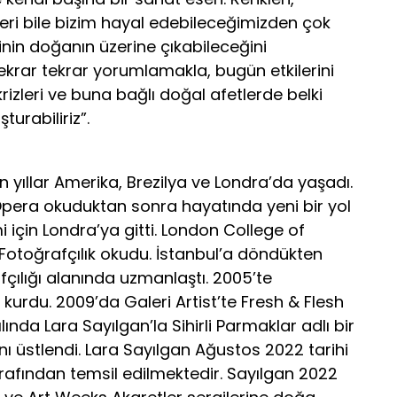
eri bile bizim hayal edebileceğimizden çok
inin doğanın üzerine çıkabileceğini
ar tekrar yorumlamakla, bugün etkilerini
izleri ve buna bağlı doğal afetlerde belki
turabiliriz”.
 yıllar Amerika, Brezilya ve Londra’da yaşadı.
Opera okuduktan sonra hayatında yeni bir yol
mi için Londra’ya gitti. London College of
toğrafçılık okudu. İstanbul’a döndükten
ılığı alanında uzmanlaştı. 2005’te
 kurdu. 2009’da Galeri Artist’te Fresh & Flesh
 yılında Lara Sayılgan’la Sihirli Parmaklar adlı bir
ı üstlendi. Lara Sayılgan Ağustos 2022 tarihi
tarafından temsil edilmektedir. Sayılgan 2022