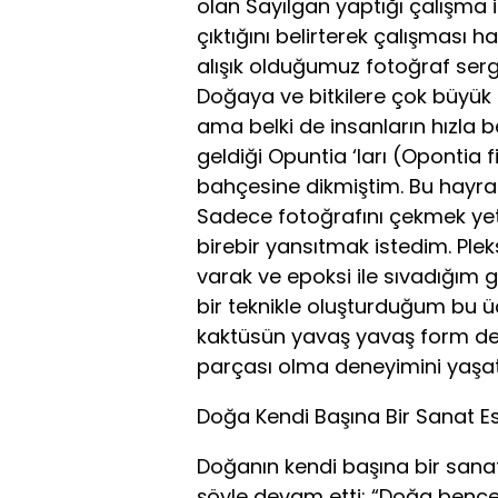
olan Sayılgan yaptığı çalışma i
çıktığını belirterek çalışması h
alışık olduğumuz fotoğraf serg
Doğaya ve bitkilere çok büyük 
ama belki de insanların hızl
geldiği Opuntia ‘ları (Opontia 
bahçesine dikmiştim. Bu hayra
Sadece fotoğrafını çekmek yete
birebir yansıtmak istedim. Plek
varak ve epoksi ile sıvadığım g
bir teknikle oluşturduğum bu ü
kaktüsün yavaş yavaş form değ
parçası olma deneyimini yaşa
Doğa Kendi Başına Bir Sanat Es
Doğanın kendi başına bir sanat
şöyle devam etti: “Doğa bence k