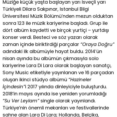
Müziğe küçük yaşta başlayan yarı İsveçli yarı
Türkiyeli Dilara Sakpınar, Istanbul Bilgi
Üniversitesi Müzik Bölümü’nden mezun olduktan
sonra 123 ile müzik kariyerine başladı. Grup ile
dört albüm kaydetti ve birçok yurtiçi – yurtdışı
konser verdi. Besteci ve söz yazarı olarak
zaman içinde biriktirdiği parçalar
“Oraya Doğru”
adındaki ilk albümüyle hayat buldu. 2014’ün
nisan ayında bu albümün çıkmasıyla solo
kariyerine Lara Di Lara olarak başlayan sanatçı,
Sony Music etiketiyle yayınlanan ve 16 parçadan
oluşan ikinci stüdyo albümü
“Hazineler
İçindesin”
i 2017 yılında dinleyiciyle buluşturdu.
2018’in mayıs ayında ise yeniden yorumladığı
“Su Ver Leylam”
single olarak yayınlandı.
Türkiye’nin önemli mekanları ve festivallerinde
sahne alan Lara Di Lara; Hollanda, Belçika,