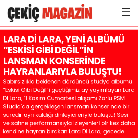
LARA Dİ LARA, YENİ ALBÜMÜ
“ESKİSİ GİBİ DEĞİL”İN
LANSMAN KONSERİNDE
HAYRANLARIYLA BULUŞTU!
Sabırsızlıkla beklenen dördüncü stüdyo albümü
“Eskisi Gibi Değil”i geçtiğimiz ay yayımlayan Lara
Di Lara, 11 Kasım Cumartesi akşamı Zorlu PSM
Studio’da gerçekleşen lansman konserinde bir
süredir ayrı kaldığı dinleyicileriyle buluştu! Sesi
ve sahne performansıyla izleyenleri bir kez daha
kendine hayran bırakan Lara Di Lara, gecede