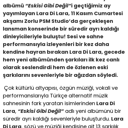
albümü
“Eskisi Gibi Değil”
i geçtiğimiz ay
yayımlayan
Lara Di Lara, 11 Kasım Cumartesi
akşamı Zorlu PSM Studio’da gerçekleşen
lansman konserinde bir süredir ayrı kaldığı
dinleyicileriyle buluştu! Sesi ve sahne
performansıyla izleyenleri bir kez daha
kendine hayran bırakan Lara Di Lara, gecede
hem yeni albümünden şarkıları ilk kez canlı
olarak seslendirdi hem de özlenen eski
şarkılarını sevenleriyle bir ağızdan söyledi.
Çok kültürlü altyapısı, özgün müziği, vokali ve
performanslarıyla Türkçe alternatif müzik
sahnesinin fark yaratan isimlerinden
Lara Di
Lara
,
“Eskisi Gibi Değil”
adlı yeni albümünü bir
süredir ayrı kaldığı sevenleriyle buluşturdu.
Lara
Di Lara
, sözü ve müziği kendisine ait 13 şarkılık