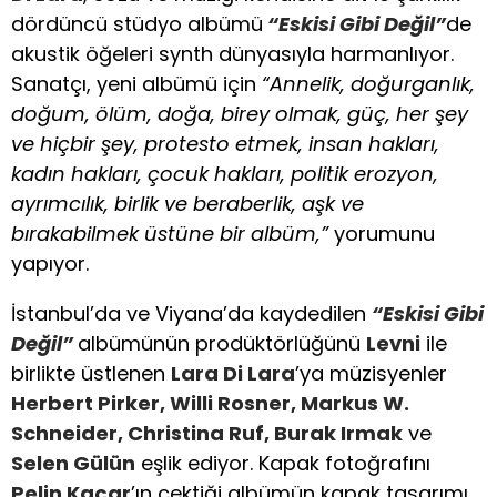
dördüncü stüdyo albümü
“Eskisi Gibi Değil”
de
akustik öğeleri synth dünyasıyla harmanlıyor.
Sanatçı, yeni albümü için
“Annelik, doğurganlık,
doğum, ölüm, doğa, birey olmak, güç, her şey
ve hiçbir şey, protesto etmek, insan hakları,
kadın hakları, çocuk hakları, politik erozyon,
ayrımcılık, birlik ve beraberlik, aşk ve
bırakabilmek üstüne bir albüm,”
yorumunu
yapıyor.
İstanbul’da ve Viyana’da kaydedilen
“Eskisi Gibi
Değil”
albümünün prodüktörlüğünü
Levni
ile
birlikte üstlenen
Lara Di Lara
’ya müzisyenler
Herbert Pirker, Willi Rosner, Markus W.
Schneider, Christina Ruf, Burak Irmak
ve
Selen Gülün
eşlik ediyor. Kapak fotoğrafını
Pelin Kaçar
’ın çektiği albümün kapak tasarımı