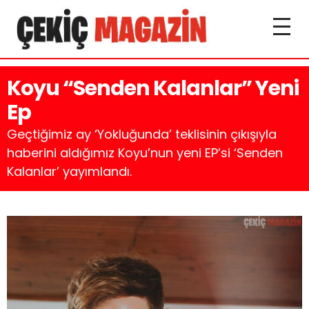
Koyu “Senden Kalanlar” Yeni
Ep
Geçtiğimiz ay ‘Yokluğunda’ teklisinin çıkışıyla
haberini aldığımız Koyu’nun yeni EP’si ‘Senden
Kalanlar’ yayımlandı.