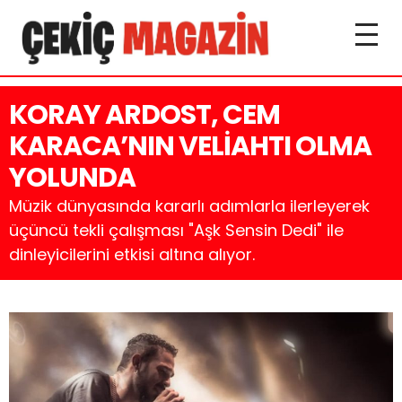
KORAY ARDOST, CEM
KARACA’NIN VELİAHTI OLMA
YOLUNDA
Müzik dünyasında kararlı adımlarla ilerleyerek
üçüncü tekli çalışması "Aşk Sensin Dedi" ile
dinleyicilerini etkisi altına alıyor.