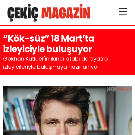
“Kök-süz” 18 Mart’ta
izleyiciyle buluşuyor
Gökhan Kutluer'in ikinci kitabı da tiyatro
izleyicileriyle buluşmaya hazırlanıyor.