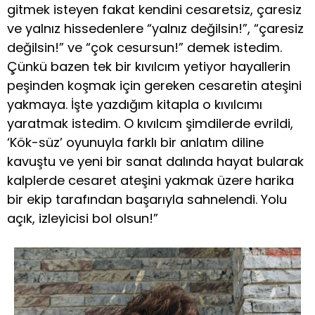
gitmek isteyen fakat kendini cesaretsiz, çaresiz
ve yalnız hissedenlere “yalnız değilsin!”, “çaresiz
değilsin!” ve “çok cesursun!” demek istedim.
Çünkü bazen tek bir kıvılcım yetiyor hayallerin
peşinden koşmak için gereken cesaretin ateşini
yakmaya. İşte yazdığım kitapla o kıvılcımı
yaratmak istedim. O kıvılcım şimdilerde evrildi,
‘Kök-süz’ oyunuyla farklı bir anlatım diline
kavuştu ve yeni bir sanat dalında hayat bularak
kalplerde cesaret ateşini yakmak üzere harika
bir ekip tarafından başarıyla sahnelendi. Yolu
açık, izleyicisi bol olsun!”