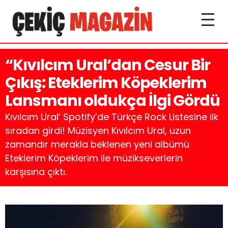
“Kıvılcım Ural’dan Cesur Bir
Çıkış: Eteklerim Köpeklerim
Lansmanı oldukça İlgi Gördü
Kıvılcım Ural’ Spotify’de Türkçe Rock Listesine ilk
sıradan girdi! Müzisyen Kıvılcım Ural, uzun
zamandır merakla beklenen yeni albümü
Eteklerim Köpeklerim ile müzikseverlerin
karşısına çıktı.