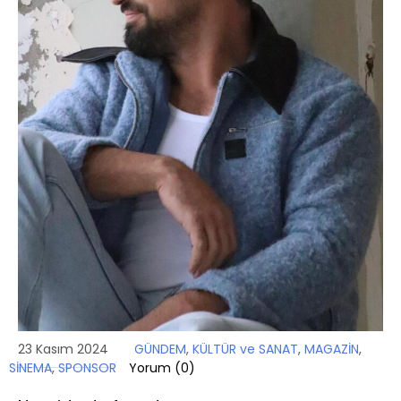
23 Kasım 2024
GÜNDEM
,
KÜLTÜR ve SANAT
,
MAGAZİN
,
SİNEMA
,
SPONSOR
Yorum (
0
)