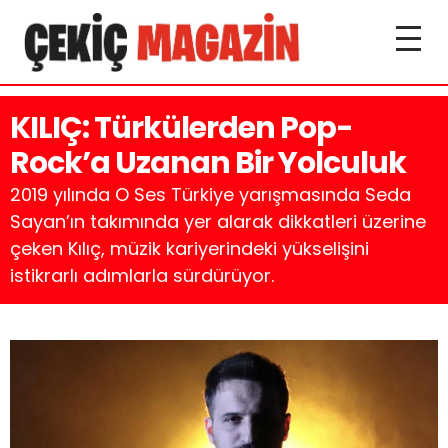
KILIÇ: Türkülerden Pop-
Rock’a Uzanan Bir Yolculuk
2019 yılında O Ses Türkiye yarışmasında Seda
Sayan’ın takımında yer alarak dikkatleri üzerine
çeken Kılıç, müzik kariyerindeki yükselişini
istikrarlı adımlarla sürdürüyor.