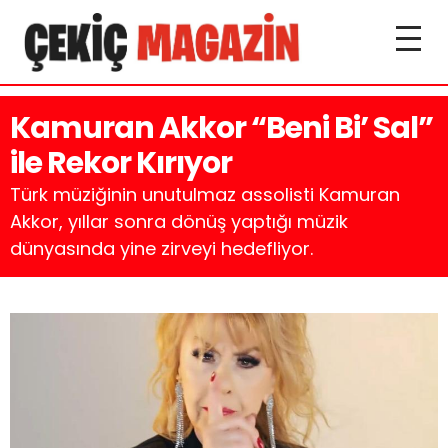
Kamuran Akkor “Beni Bi’ Sal”
ile Rekor Kırıyor
Türk müziğinin unutulmaz assolisti Kamuran
Akkor, yıllar sonra dönüş yaptığı müzik
dünyasında yine zirveyi hedefliyor.