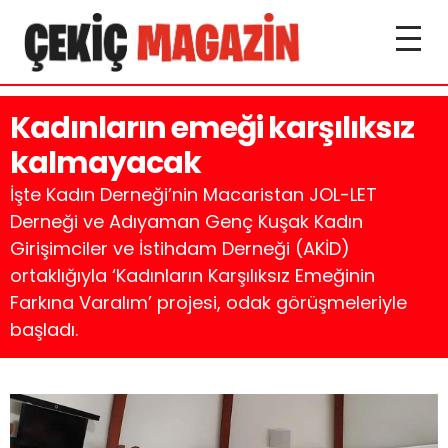
Kadınların emeği karşılıksız
kalmayacak
İşte Kadın Derneği’nin Macaristan JOL-LET
Derneği ve Adıyaman Genç Kuşak Kadın
Girişimciler ve İstihdam Derneği (AKİD)
ortaklığıyla ‘Kadınların Karşılıksız Emeğinin
Farkına Varalım’ projesi, odak görüşmeleriyle
başladı.