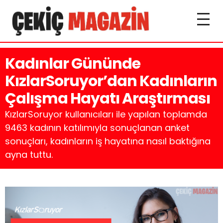
Kadınlar Gününde
KızlarSoruyor’dan Kadınların
Çalışma Hayatı Araştırması
KızlarSoruyor kullanıcıları ile yapılan toplamda
9463 kadının katılımıyla sonuçlanan anket
sonuçları, kadınların iş hayatına nasıl baktığına
ayna tuttu.