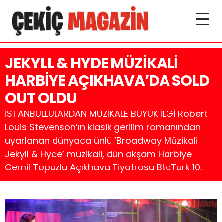
JEKYLL & HYDE MÜZİKALİ
HARBİYE AÇIKHAVA’DA SOLD
OUT OLDU
İSTANBULLULARDAN MÜZİKALE BÜYÜK İLGİ Robert
Louis Stevenson’ın klasik gerilim romanından
uyarlanan dünyaca ünlü ‘Broadway Müzikali
Jekyll & Hyde’ müzikali, dün akşam Harbiye
Cemil Topuzlu Açıkhava Tiyatrosu BtcTurk 10.