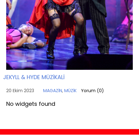
JEKYLL & HYDE MÜZİKALİ
20 Ekim 2023
MAGAZİN
,
MÜZİK
Yorum (
0
)
No widgets found