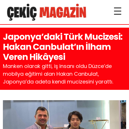
Japonya’daki Türk Mucizesi:
Hakan Canbulat’ın İlham
Veren Hikâyesi
Manken olarak gitti, iş insanı oldu Düzce’de
mobilya eğitimi alan Hakan Canbulat,
Japonya’da adeta kendi mucizesini yarattı.