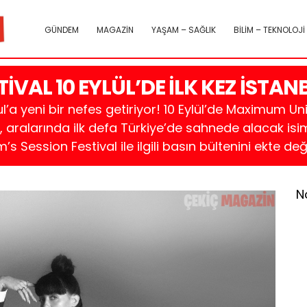
GÜNDEM
MAGAZİN
YAŞAM – SAĞLIK
BİLİM – TEKNOLOJİ
İVAL 10 EYLÜL’DE İLK KEZ İSTAN
ul’a yeni bir nefes getiriyor! 10 Eylül’de Maximum 
, aralarında ilk defa Türkiye’de sahnede alacak is
 Session Festival ile ilgili basın bültenini ekte d
N