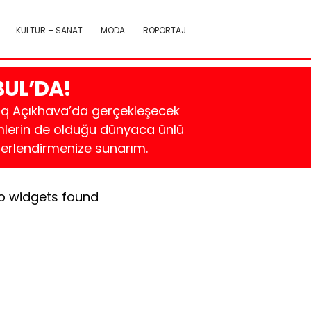
KÜLTÜR – SANAT
MODA
RÖPORTAJ
BUL’DA!
Uniq Açıkhava’da gerçekleşecek
imlerin de olduğu dünyaca ünlü
eğerlendirmenize sunarım.
o widgets found