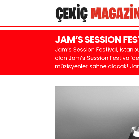
JAM’S SESSION FEST
Jam’s Session Festival, İstanb
olan Jam’s Session Festival’de
müzisyenler sahne alacak! Jam’s