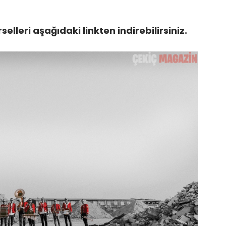
lleri aşağıdaki linkten indirebilirsiniz.
Negat
Model
Profi