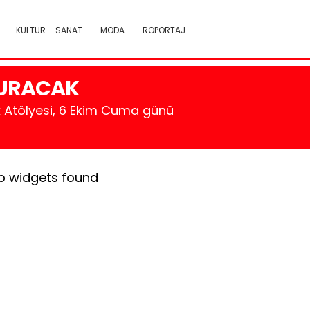
KÜLTÜR – SANAT
MODA
RÖPORTAJ
ŞTURACAK
ik Atölyesi, 6 Ekim Cuma günü
o widgets found