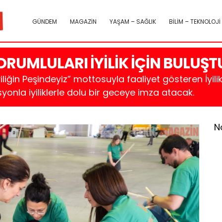
GÜNDEM
MAGAZİN
YAŞAM – SAĞLIK
BİLİM – TEKNOLOJİ
ODRUMLULARI İYİLİK İÇİN BULU
liğin Peşindeyiz” mottosuyla faaliyet gösteren İyil
yonla iyiliklerle dolu bir geceye imza atacak.
N