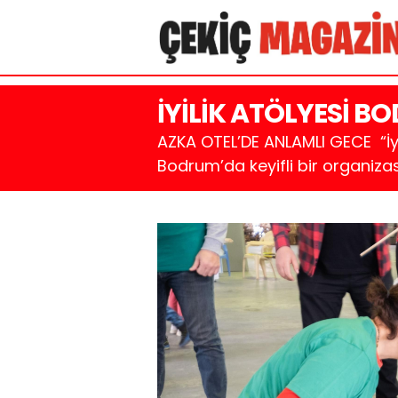
İYİLİK ATÖLYESİ B
AZKA OTEL’DE ANLAMLI GECE “İyi
Bodrum’da keyifli bir organizas