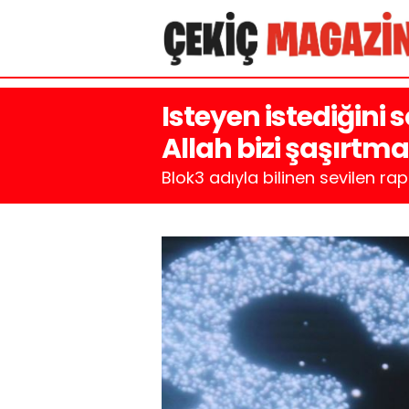
Isteyen istediğin
Allah bizi şaşırtm
Blok3 adıyla bilinen sevilen r