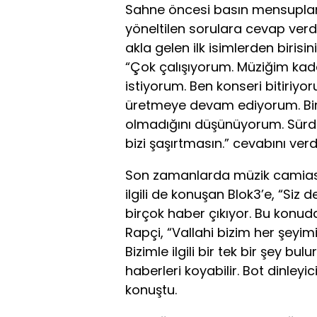
Sahne öncesi basın mensupları 
yöneltilen sorulara cevap verd
akla gelen ilk isimlerden biris
“Çok çalışıyorum. Müziğim kad
istiyorum. Ben konseri bitiriy
üretmeye devam ediyorum. Bir
olmadığını düşünüyorum. Sürdür
bizi şaşırtmasın.” cevabını verdi
Son zamanlarda müzik camiası
ilgili de konuşan Blok3’e, “Siz
birçok haber çıkıyor. Bu konuda
Rapçi, “Vallahi bizim her şeyimiz
Bizimle ilgili bir tek bir şey bul
haberleri koyabilir. Bot dinleyi
konuştu.