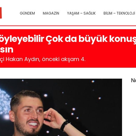
GÜNDEM
MAGAZİN
YAŞAM – SAĞLIK
BİLİM – TEKNOLOJİ
i söyleyebilir Çok da büyük ko
asın
apçi Hakan Aydın, önceki akşam 4.
N