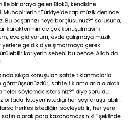
ile bir araya gelen Blok3, kendisine
i. Muhabirlerin “Türkiye’de rap müzik denince
iniz. Bu başarınızı neye borçlusunuz?” sorusuna,
ar karakterimin de çok konuşulmasını
orum, eve gidiyorum, evde çalışmaya müzik
 yerlere geldik diye şımarmaya gerek
ülebilir kariyerin sebebi bu bence. Allah da
.
nda sıkça konuşulan sahte tıklanmalarla
 de görmüşsünüzdür, sahte tıklamalarla alakalı
 neler söylemek istersiniz?” diye soruldu.
 ortada. İsteyen istediği her şeyi araştırabilir.
urlarsa herkes istediğini söyleyebilir, her yere
ci satın alarak para kazanamazsın ki.” şeklinde