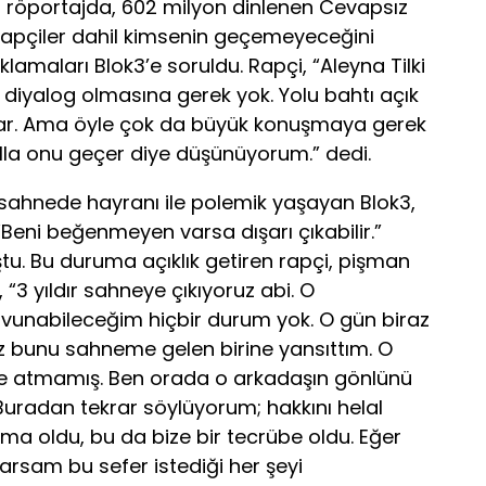
r röportajda, 602 milyon dinlenen Cevapsız
 rapçiler dahil kimsenin geçemeyeceğini
klamaları Blok3’e soruldu. Rapçi, “Aleyna Tilki
diyalog olmasına gerek yok. Yolu bahtı açık
kırar. Ama öyle çok da büyük konuşmaya gerek
 illa onu geçer diye düşünüyorum.” dedi.
r sahnede hayranı ile polemik yaşayan Blok3,
“Beni beğenmeyen varsa dışarı çıkabilir.”
u. Bu duruma açıklık getiren rapçi, pişman
“3 yıldır sahneye çıkıyoruz abi. O
vunabileceğim hiçbir durum yok. O gün biraz
kez bunu sahneme gelen birine yansıttım. O
e atmamış. Ben orada o arkadaşın gönlünü
radan tekrar söylüyorum; hakkını helal
a oldu, bu da bize bir tecrübe oldu. Eğer
arsam bu sefer istediği her şeyi