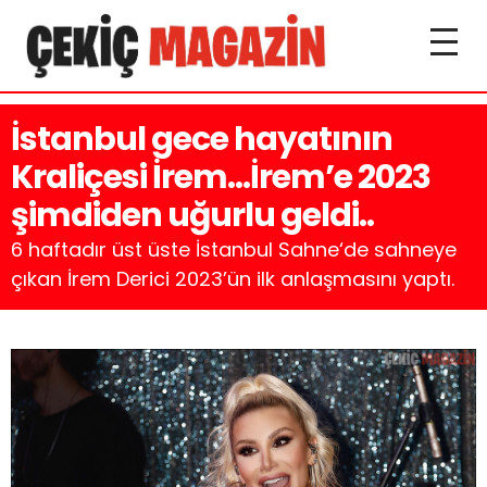
İstanbul gece hayatının
Kraliçesi İrem…İrem’e 2023
şimdiden uğurlu geldi..
6 haftadır üst üste İstanbul Sahne‘de sahneye
çıkan İrem Derici 2023’ün ilk anlaşmasını yaptı.