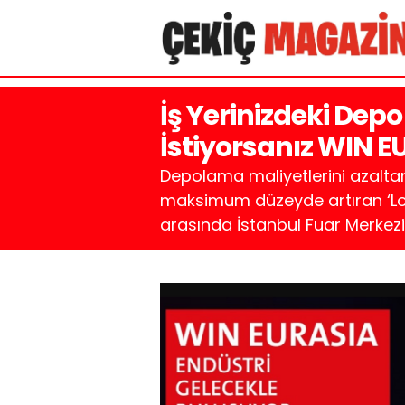
İş Yerinizdeki Depo
İstiyorsanız WIN E
Depolama maliyetlerini azaltan, e
maksimum düzeyde artıran ‘Lojist
arasında İstanbul Fuar Merkez