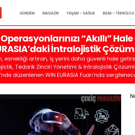
GÜNDEM
MAGAZİN
YAŞAM – SAĞLIK
BİLİM – TEKNOLOJİ
 Operasyonlarınızı “Akıllı” Hal
URASIA’daki İntralojistik Çözü
snekliği artıran, iş yerini daha güvenli hale getiren,
ik, Tedarik Zinciri Yönetimi & İntralojistik Çözümle
i’nde düzenlenen WIN EURASIA Fuarı’nda sergilenec
N