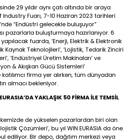
nde 29 yıldır aynı çatı altında bir araya
Industry Fuarı, 7-10 Haziran 2023 tarihleri
’nde “Endüstri gelecekle buluşuyor”
ı pazarlarla buluşturmaya hazırlanıyor. 6
apılacak fuarda, ‘Enerji, Elektrik & Elektronik
 Kaynak Teknolojileri’, ‘Lojistik, Tedarik Zinciri
ri’, ‘Endüstriyel Üretim Makinaları’ ve
yon & Akışkan Gücü Sistemleri’
 katılımcı firma yer alırken, tüm dünyadan
tın almacı bekleniyor.
URASIA’DA YAKLAŞIK 50 FİRMA İLE TEMSİL
lkemizde de yükselen pazarlardan biri olan
alojistik Çözümleri’, bu yıl WIN EURASIA da öne
ul ediliyor. Bir depo, dağıtım merkezi veya