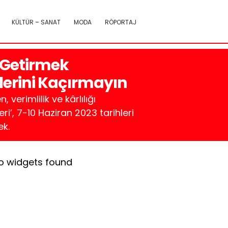
KÜLTÜR – SANAT
MODA
RÖPORTAJ
e Getirmek
mlerini Kaçırmayın
 verimlilik ve kârlılığı
ri’, 7-10 Haziran 2023 tarihleri
ek.
o widgets found