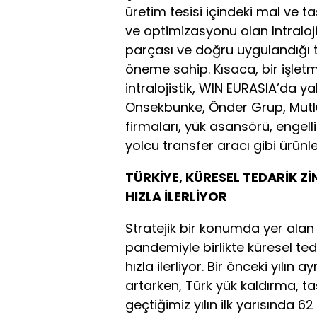
üretim tesisi içindeki mal ve ta
ve optimizasyonu olan Intralojis
parçası ve doğru uygulandığı tak
öneme sahip. Kısaca, bir işletm
intralojistik, WIN EURASIA’da ya
Onsekbunke, Önder Grup, Mutlu
firmaları, yük asansörü, engelli 
yolcu transfer aracı gibi ürünl
TÜRKİYE, KÜRESEL TEDARİK Z
HIZLA İLERLİYOR
Stratejik bir konumda yer ala
pandemiyle birlikte küresel te
hızla ilerliyor. Bir önceki yılı
artarken, Türk yük kaldırma, ta
geçtiğimiz yılın ilk yarısında 6