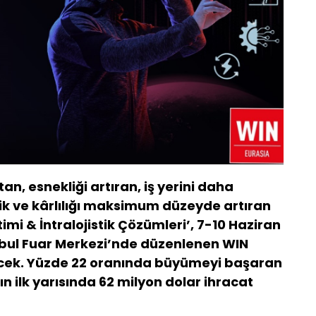
n, esnekliği artıran, iş yerini daha
ilik ve kârlılığı maksimum düzeyde artıran
etimi & İntralojistik Çözümleri’, 7-10 Haziran
anbul Fuar Merkezi’nde düzenlenen WIN
ecek. Yüzde 22 oranında büyümeyi başaran
ın ilk yarısında 62 milyon dolar ihracat