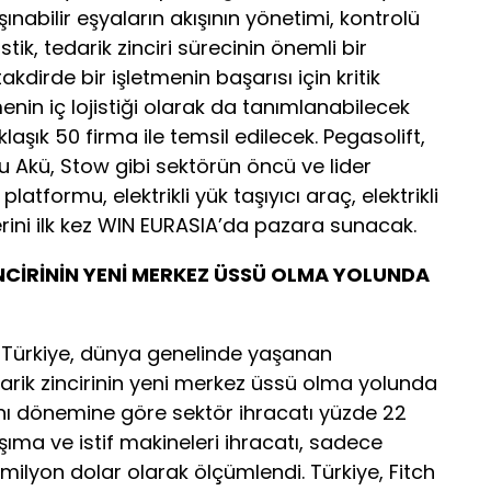
şınabilir eşyaların akışının yönetimi, kontrolü
tik, tedarik zinciri sürecinin önemli bir
dirde bir işletmenin başarısı için kritik
enin iç lojistiği olarak da tanımlanabilecek
klaşık 50 firma ile temsil edilecek. Pegasolift,
 Akü, Stow gibi sektörün öncü ve lider
platformu, elektrikli yük taşıyıcı araç, elektrikli
erini ilk kez WIN EURASIA’da pazara sunacak.
İNCİRİNİN YENİ MERKEZ ÜSSÜ OLMA YOLUNDA
n Türkiye, dünya genelinde yaşanan
darik zincirinin yeni merkez üssü olma yolunda
n aynı dönemine göre sektör ihracatı yüzde 22
şıma ve istif makineleri ihracatı, sadece
2 milyon dolar olarak ölçümlendi. Türkiye, Fitch