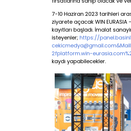
fırsatlarına sahip olacak ve ve
7-10 Haziran 2023 tarihleri ara
ziyarete açacak WIN EURASIA – 
kayıtları başladı. İmalat san
isteyenler;
https://panel.basi
cekicmedya@gmail.com
&Mail
2fplatform.win-eurasia.com%
kaydı yapabilecekler.