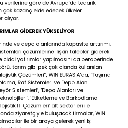
u verilerine göre de Avrupa’da tedarik
en çok kazanç elde edecek ülkeler
 alıyor.
IRIMLAR GİDEREK YÜKSELİYOR
de ve depo alanlarında kapasite arttırımı,
istemleri çözümlerine ilişkin talepler giderek
 ciddi yatırımlar yapılmasını da beraberinde
törü, tarım gibi pek çok alanda kullanılan
ralojistik Çözümleri”, WIN EURASIA’da, ‘Taşıma
polama, Raf Sistemleri ve Depo Alanı
eyör Sistemleri’, ‘Depo Alanları ve
knolojileri’, ‘Etiketleme ve Barkodlama
alojistik IT Çözümleri’ alt sektörleri ile
alonda ziyaretçiyle buluşacak firmalar, WIN
macılar ile bir araya gelerek yeni iş