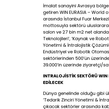
İmalat sanayini Avrasya bölgesi
getiren WIN EURASIA – World of 
arasında İstanbul Fuar Merkezi
mottosuyla sektörü uluslararas
salon ve 27 bin m2 net alanda y
Teknolojileri’, ‘Kaynak ve Robotik
Yönetimi & İntralojistik Çözümle
Endüstriyel ve Robotik Otomas
sektörlerinden 500’ün üzerinde
39.000’in üzerinde ziyaretçi/sa
INTRALOJİSTİK SEKTÖRÜ WIN E
EDİLECEK
Dünya genelinde olduğu gibi ü
‘Tedarik Zinciri Yönetimi & İntr
çıkacak sektörler arasında kab