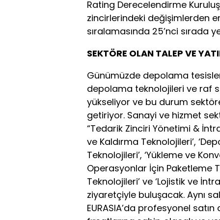
Rating Derecelendirme Kuruluş
zincirlerindeki değişimlerden 
sıralamasında 25’nci sırada yer
SEKTÖRE OLAN TALEP VE YAT
Günümüzde depolama tesislerin
depolama teknolojileri ve raf s
yükseliyor ve bu durum sektöre
getiriyor. Sanayi ve hizmet sek
“Tedarik Zinciri Yönetimi & İnt
ve Kaldırma Teknolojileri’, ‘De
Teknolojileri’, ‘Yükleme ve Konv
Operasyonlar İçin Paketleme Te
Teknolojileri’ ve ‘Lojistik ve İntr
ziyaretçiyle buluşacak. Aynı s
EURASIA’da profesyonel satın al