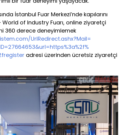
rimli bir fuar deneyimi yaşayacak.
sında İstanbul Fuar Merkezi’nde kapılarını
World of Industry Fuarı, online ziyaretçi
ayini 360 derece deneyimlemek
nlistem.com/
UrlRedirect.ashx?Mail=
ID=
27664653&url=https%3a%2f%
2fregister
adresi üzerinden ücretsiz ziyaretçi